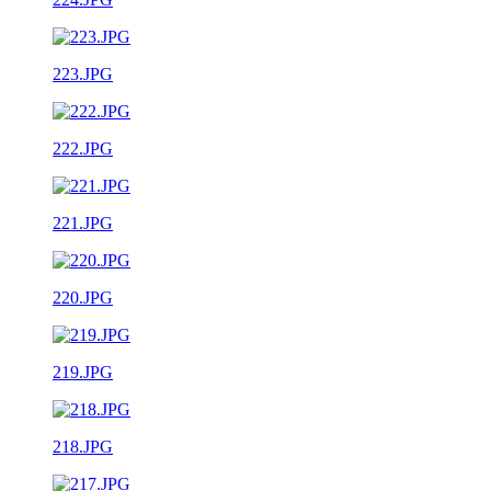
223.JPG
222.JPG
221.JPG
220.JPG
219.JPG
218.JPG