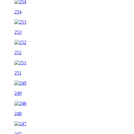
254
253
252
251
249
248
247