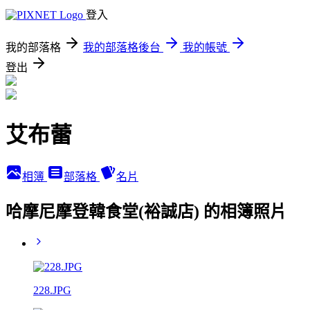
登入
我的部落格
我的部落格後台
我的帳號
登出
艾布蕾
相簿
部落格
名片
哈摩尼摩登韓食堂(裕誠店) 的相簿照片
228.JPG