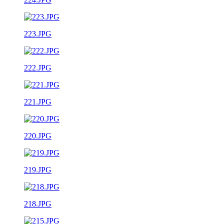
223.JPG
222.JPG
221.JPG
220.JPG
219.JPG
218.JPG