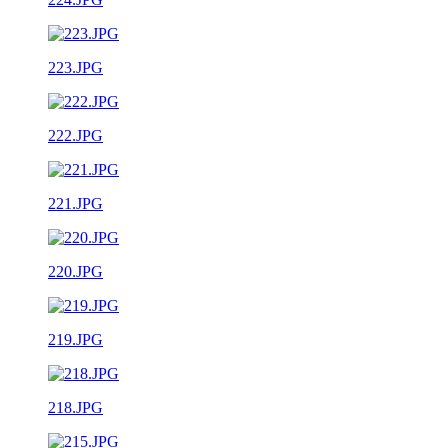
223.JPG
222.JPG
221.JPG
220.JPG
219.JPG
218.JPG