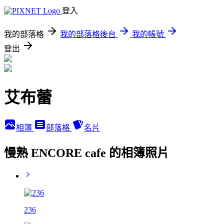
登入
我的部落格
我的部落格後台
我的帳號
登出
艾布蕾
相簿
部落格
名片
慢熟 ENCORE cafe 的相簿照片
236