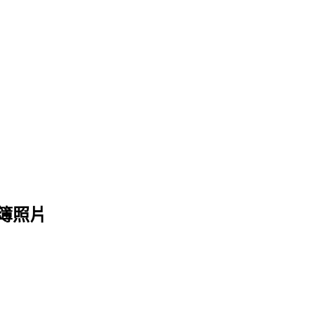
的相簿照片