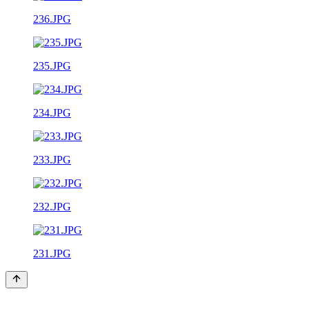
236.JPG
235.JPG
234.JPG
233.JPG
232.JPG
231.JPG