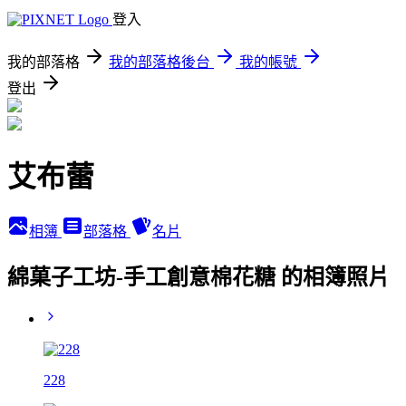
登入
我的部落格
我的部落格後台
我的帳號
登出
艾布蕾
相簿
部落格
名片
綿菓子工坊-手工創意棉花糖 的相簿照片
228