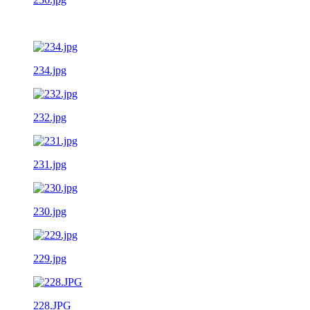
234.jpg
232.jpg
231.jpg
230.jpg
229.jpg
228.JPG