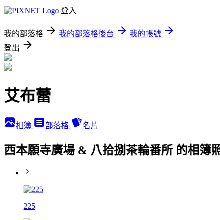
登入
我的部落格
我的部落格後台
我的帳號
登出
艾布蕾
相簿
部落格
名片
西本願寺廣場 & 八拾捌茶輪番所 的相簿
225