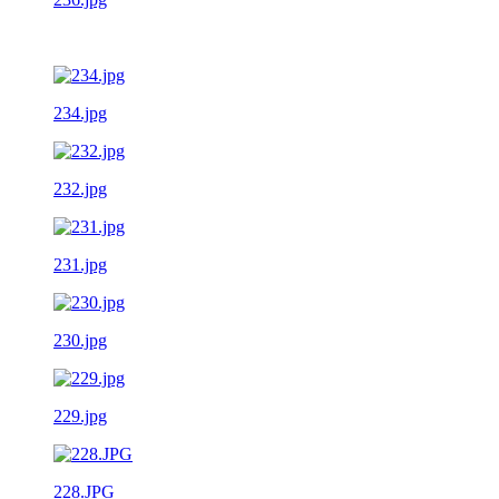
234.jpg
232.jpg
231.jpg
230.jpg
229.jpg
228.JPG