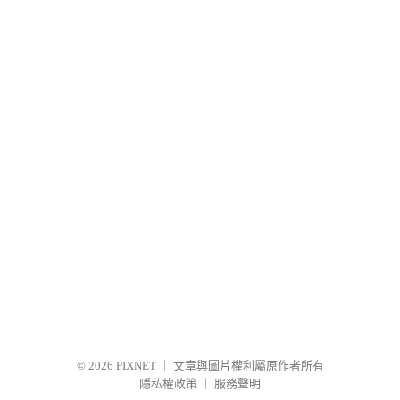
© 2026
PIXNET
｜
文章與圖片權利屬原作者所有
隱私權政策
｜
服務聲明