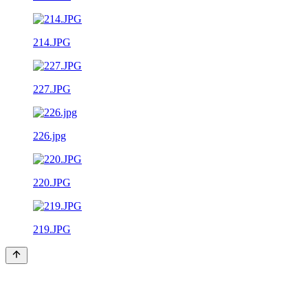
214.JPG
227.JPG
226.jpg
220.JPG
219.JPG