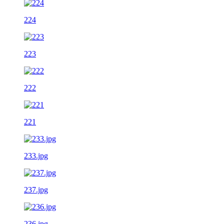
224
223
222
221
233.jpg
237.jpg
236.jpg