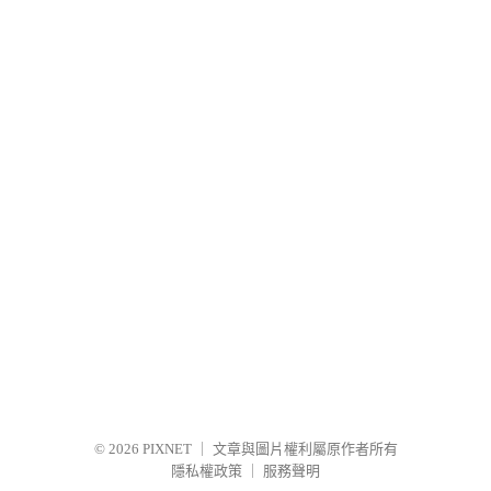
© 2026
PIXNET
｜
文章與圖片權利屬原作者所有
隱私權政策
｜
服務聲明