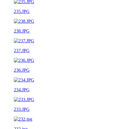
235.JPG
238.JPG
237.JPG
236.JPG
234.JPG
233.JPG
232.jpg