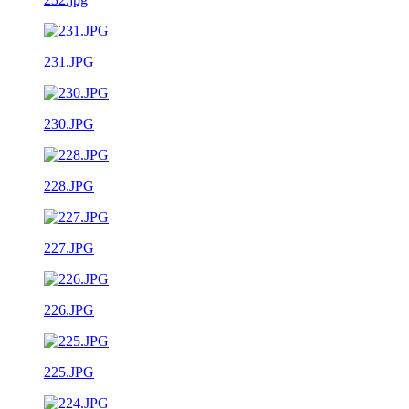
231.JPG
230.JPG
228.JPG
227.JPG
226.JPG
225.JPG