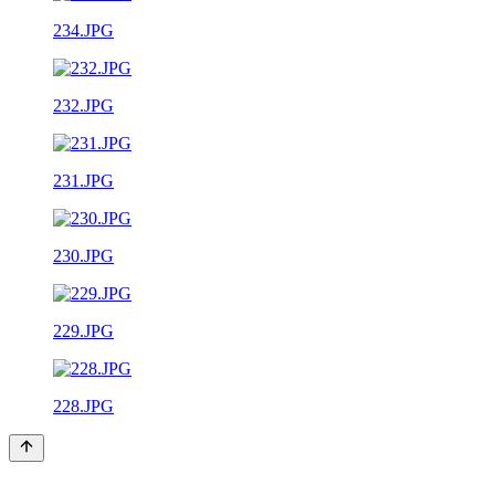
234.JPG
232.JPG
231.JPG
230.JPG
229.JPG
228.JPG