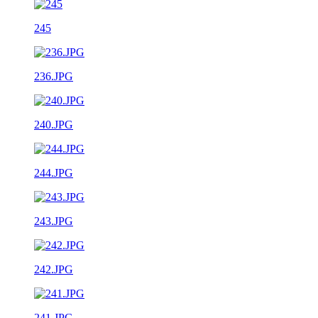
245
236.JPG
240.JPG
244.JPG
243.JPG
242.JPG
241.JPG