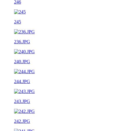
246
245
236.JPG
240.JPG
244.JPG
243.JPG
242.JPG