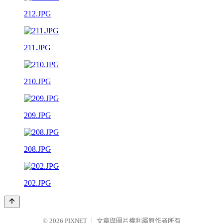
212.JPG
211.JPG
210.JPG
209.JPG
208.JPG
202.JPG
© 2026
PIXNET
｜
文章與圖片權利屬原作者所有