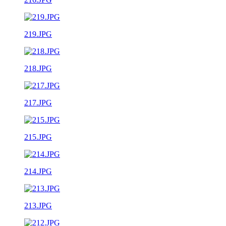
219.JPG
218.JPG
217.JPG
215.JPG
214.JPG
213.JPG