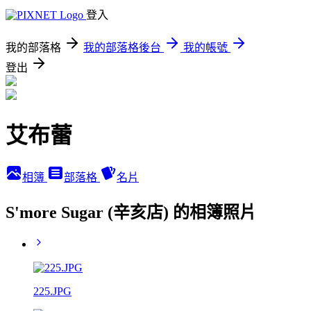
登入
我的部落格
我的部落格後台
我的帳號
登出
艾布蕾
相簿
部落格
名片
S'more Sugar (辛亥店) 的相簿照片
225.JPG