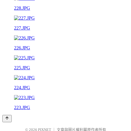
228.JPG
227.JPG
226.JPG
225.JPG
224.JPG
223.JPG
© 2026
PIXNET
｜
文章與圖片權利屬原作者所有