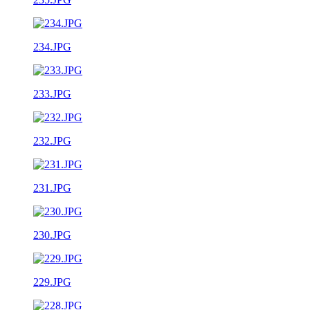
234.JPG
233.JPG
232.JPG
231.JPG
230.JPG
229.JPG