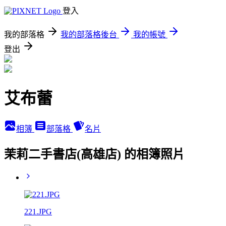
登入
我的部落格
我的部落格後台
我的帳號
登出
艾布蕾
相簿
部落格
名片
茉莉二手書店(高雄店) 的相簿照片
221.JPG