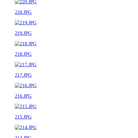
220.JPG
219.JPG
218.JPG
217.JPG
216.JPG
215.JPG
214.JPG