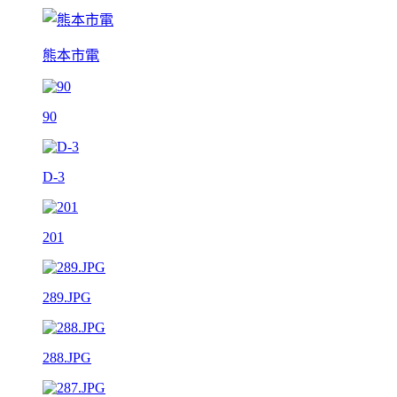
熊本市電
90
D-3
201
289.JPG
288.JPG