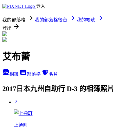
登入
我的部落格
我的部落格後台
我的帳號
登出
艾布蕾
相簿
部落格
名片
2017日本九州自助行 D-3 的相簿照片
上通町