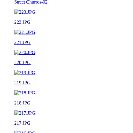
Street Churros-02
223.JPG
221.JPG
220.JPG
219.JPG
218.JPG
217.JPG