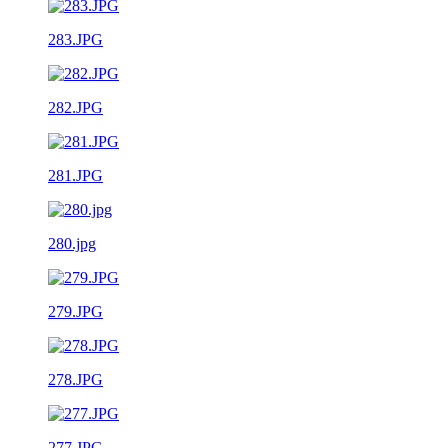
283.JPG
282.JPG
281.JPG
280.jpg
279.JPG
278.JPG
277.JPG