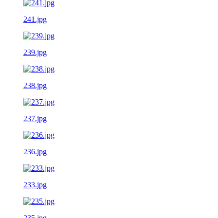
241.jpg
239.jpg
238.jpg
237.jpg
236.jpg
233.jpg
235.jpg