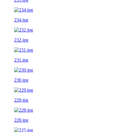
234.jpg
232.jpg
231.jpg
230.jpg
229.jpg
228.jpg