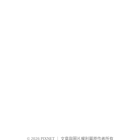
© 2026
PIXNET
｜
文章與圖片權利屬原作者所有