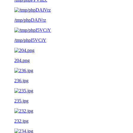
/tmp/phpDAlVrz
/tmp/phpI5VCiY
204.png
236.jpg
235.jpg
232.jpg