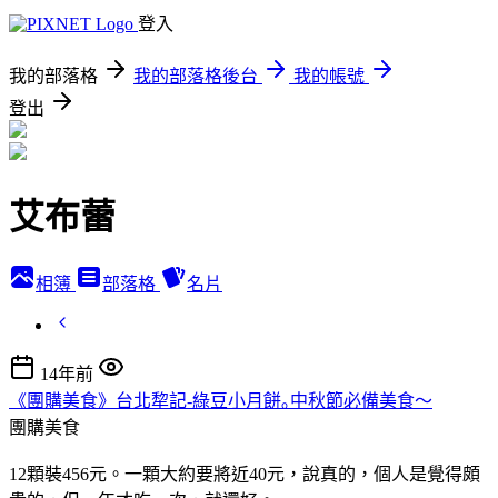
登入
我的部落格
我的部落格後台
我的帳號
登出
艾布蕾
相簿
部落格
名片
14年前
《團購美食》台北犂記-綠豆小月餅｡中秋節必備美食～
團購美食
12顆裝456元。一顆大約要將近40元，說真的，個人是覺得頗