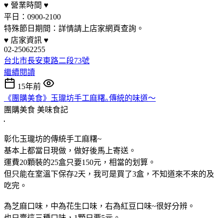
♥ 營業時間 ♥
平日：0900-2100
特殊節日期間：詳情請上店家網頁查詢。
♥ 店家資訊 ♥
02-25062255
台北市長安東路二段73號
繼續閱讀
15年前
《團購美食》玉瓏坊手工麻糬｡傳統的味道～
團購美食
美味食記
彰化玉瓏坊的傳統手工麻糬~
基本上都當日現做，做好後馬上寄送。
運費20顆裝的25盒只要150元，相當的划算。
但只能在室溫下保存2天，我可是買了3盒，不知道來不來的及
吃完。
為芝麻口味，中為花生口味，右為紅豆口味~很好分辨。
也只賣這三種口味，1顆只要5元。