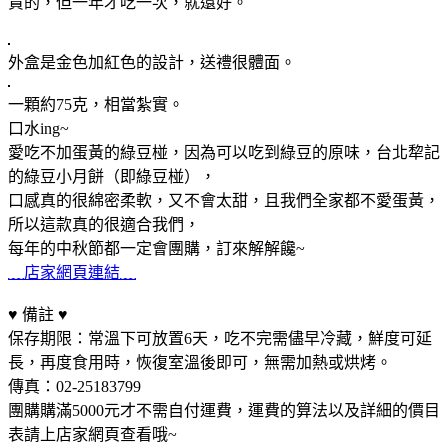
貴的，但一年才吃一次，就還好。
外盒是金色加紅色的設計，送禮很體面。
一顆約75克，相當紮實。
口水ing~
愛吃不加蛋黃的綠豆椪，因為可以吃到綠豆的原味，台北犂記
的綠豆小月餅（即綠豆椪），
口感真的很綿密柔軟，又不會太甜，且我們全家都不愛蛋黃，
所以這款真的很適合我們，
每年的中秋節都一定會團購，訂來解解饞~
﹏店家網頁連結﹏
♥ 備註 ♥
保存期限：常溫下可放置6天，吃不完需儘早冷藏，鮮度可延
長，再度食用時，恢復室溫後即可，無需加熱或烘烤。
傳真：02-25183799
團購購滿5000元才不需自付運費，運費的算法以及詳細的價目
表請上店家網頁查看哦~