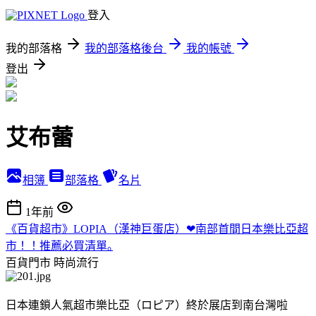
登入
我的部落格
我的部落格後台
我的帳號
登出
艾布蕾
相簿
部落格
名片
1年前
《百貨超市》LOPIA（漢神巨蛋店）❤南部首間日本樂比亞超
市！！推薦必買清單｡
百貨門市
時尚流行
日本連鎖人氣超市樂比亞（ロピア）終於展店到南台灣啦