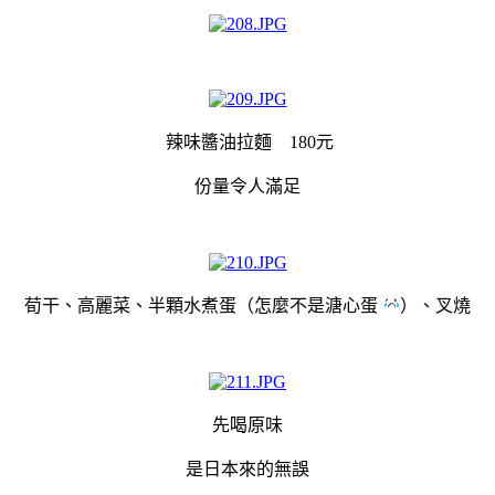
辣味醬油拉麵 180元
份量令人滿足
荀干、高麗菜、半顆水煮蛋（怎麼不是溏心蛋
）、叉燒
先喝原味
是日本來的無誤