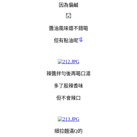
因為偏鹹
醬油風味還不錯喝
但有點油呢
辣醬拌勻後再喝口湯
多了股辣香味
但不會辣口
細拉麵滿Q的