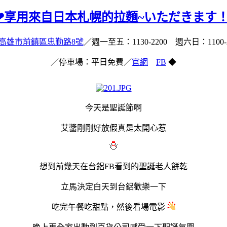
麵❤享用來自日本札幌的拉麵~いただきます！ 
高雄市前鎮區忠勤路8號
／
週一至五：1130-2200 週六日：1100-2
／停車場：平日免費
／
官網
FB
◆
今天是聖誕節啊
艾醬剛剛好放假真是太開心惹
想到前幾天在台鋁FB看到的聖誕老人餅乾
立馬決定白天到台鋁歡樂一下
吃完午餐吃
甜點，然後
看場電影