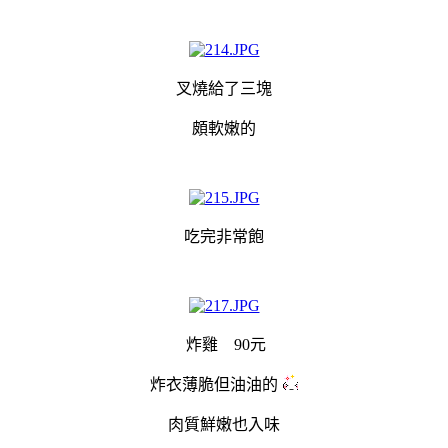
叉燒給了三塊
頗軟嫩的
吃完非常飽
炸雞 90元
炸衣薄脆但油油的
肉質鮮嫩也入味