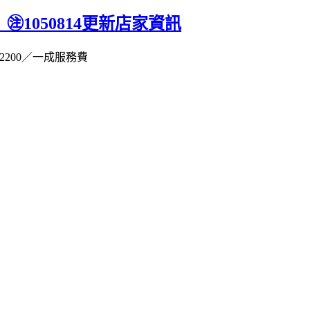
㊟1050814更新店家資訊
200
／
一成服務費