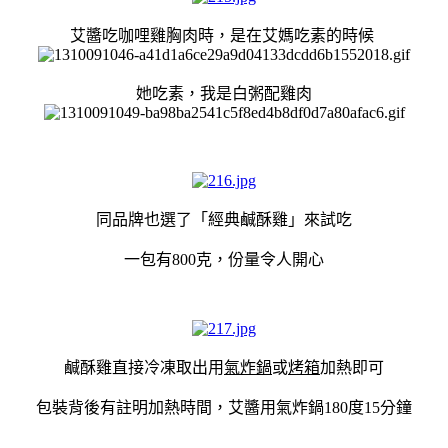
艾醬吃咖哩雞胸肉時，是在艾媽吃素的時候
她吃素，我是白粥配雞肉
同品牌也選了
「
經典鹹酥雞
」來試吃
一包有800克，份量令人開心
鹹酥雞直接冷凍取出用
氣炸鍋
或
烤箱
加熱即可
包裝背後有註明加熱時間，艾醬用氣炸鍋180度15分鐘