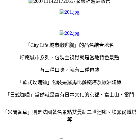
家樂福通路販售
「
City Life 城市嫩雞胸
」的
品名結合地名
呼應城市系列，包裝主視覺就是當地特色景點
有三種口味，就有三種包裝
「歐式玫瑰鹽
」
包裝是羅馬比薩鐵塔及歐洲建築
「
日式咖哩
」
當然就是富有日本文化的京都、富士山、雷門
「
米蘭香草」
則是法國著名景點艾曼紐二世迴廊、埃菲爾鐵塔
等