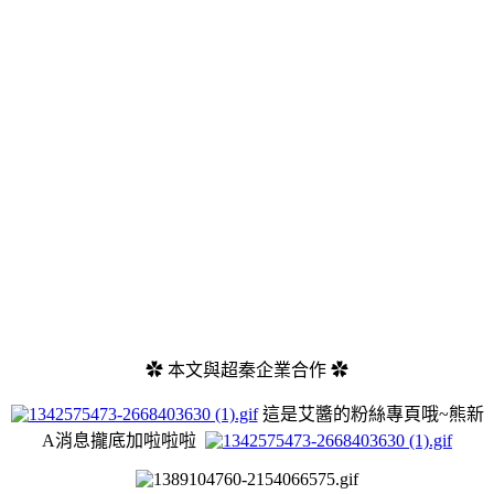
✿
本文與
超秦企業
合作
✿
這是艾醬的粉絲專頁哦~熊
新
A消息攏底加啦
啦
啦