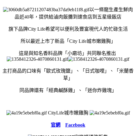
以一條龍生產生鮮肉
品近40年，提供給滷肉飯攤到速食店到五星級飯店
旗下品牌City Life希望可以便利及豐富現代人的忙碌生活
所以最近上市了新品
「
City Life城市嫩雞胸
」
這是與知名
香料品牌
「小磨坊」共同聯名推出
主打商品的口味有「歐式玫瑰鹽
」、
「
日式咖哩
」、
「
米蘭香
草」
同品牌還有
「
經典鹹酥雞
」、
「
迷你炸雞塊
」
CityLife城市嫩雞胸
官網
Facebook