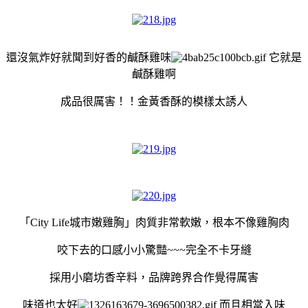
還沒氣炸好就聞到好香的鹹酥雞味
它就是
鹹酥雞啊
成品很厲害！！金黃香酥的模樣太誘人
「
City Life城市嫩雞胸
」肉質非常軟嫩，根本不像雞胸肉
咬下去的
口感
小小驚豔~~~完全不卡牙縫
採用小磨坊香辛料，品牌跨界合作覺得厲害
味道也太好
而且
相當入味