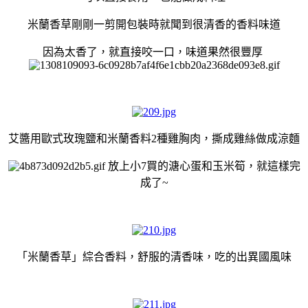
米蘭香草剛剛一剪開包裝時就聞到很清香的香料味道
因為太香了，就直接咬一口，味道果然很豐厚
艾醬用歐式玫瑰鹽和米蘭香料2種雞胸肉，撕成雞絲做成涼麵
放上小7買的溏心蛋和玉米筍，就這樣完
成了~
「
米蘭香草」綜合香料，舒服的清香味，吃的出異國風味