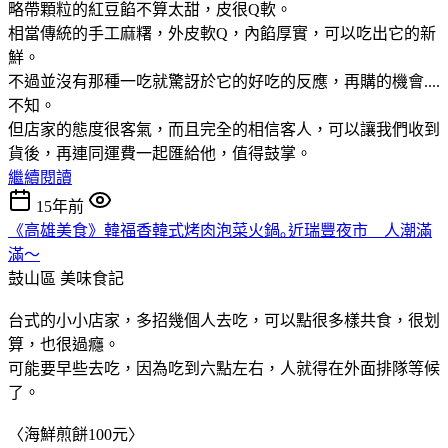
略帶顆粒的紅豆餡不算太甜，皮很Q軟。
相當傳統的手工麻糬，外皮軟Q，內餡厚實，可以吃出它的新
鮮。
不過並沒有那種一吃就驚訝於它的好吃的反應，再購的機會....
不知。
但店家的態度很客氣，而且完全的相信客人，可以讓我們收到
貨後，再連同運費一起匯給他，值得鼓掌。
繼續閱讀
15年前
《高雄美食》韓福香韓式烤肉泡菜火鍋｡近瑞豐夜市 人潮滿
滿～
鼓山區
美味食記
台式的小小店家，多招幾個人去吃，可以點很多樣共食，很划
算，也很過癮。
可能要早些去吃，因為吃到六點左右，人就得在外面排隊等候
了。
〈海鮮煎餅100元〉