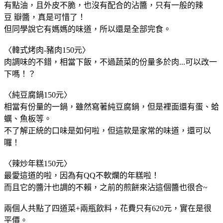
有點油，且外皮不脆，也沒有配合的沾醬，只有一般的辣
豆 瓣醬，真是可惜了！
但同學說它有媽媽的味道，所以還是全部完食。
〈韓式烤肉-豬肉150元〉
肉調味的不錯，相當下飯，不過蔬菜的份量多於肉...可以改一
下嗎！？
〈純豆腐鍋150元〉
相當有份量的一鍋，雖然寫著純豆腐鍋，但是裡面還有蛋、蛤
蠣、魚板等。
不了解正統的口味是如何啦，但這款是家常的味道，還可以
囉！
〈辣炒年糕150元〉
最愛這道的啦，因為有QQ不軟爛的年糕啦！
而且它的醬汁也調的不賴，之前的煎餅來沾這個醬也很合~
兩個人共點了四道菜+兩瓶飲料，花費只有620元，實在是很
平價。