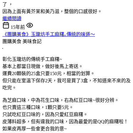
了 ，
因為上面有黃芥茉和美乃滋，整個的口感很好。
繼續閱讀
15年前
《團購美食》玉瓏坊手工麻糬｡傳統的味道～
團購美食
美味食記
彰化玉瓏坊的傳統手工麻糬~
基本上都當日現做，做好後馬上寄送。
運費20顆裝的25盒只要150元，相當的划算。
但只能在室溫下保存2天，我可是買了3盒，不知道來不來的及
吃完。
為芝麻口味，中為花生口味，右為紅豆口味~很好分辨。
也只賣這三種口味，1顆只要5元。
只試吃紅豆口味的，因為只愛紅豆麻糬。
皮薄料超多，但有違我的口味，因為最愛的是QQ的麻糬啦！
如果皮再厚一些會更合我的意~