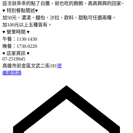
這次就乖乖的點了白醬，就也吃的飽飽、高高興興的回家~
♥ 特別餐點簡述♥
加50元，濃湯、麵包、沙拉、飲料、甜點可任選兩種，
加100元以上五種皆有。
♥ 營業時間 ♥
午餐：1130-1430
晚餐：1730-0220
♥ 店家資訊 ♥
07-2519945
高雄市前金區文武二街181
號
繼續閱讀