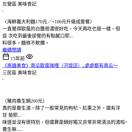
左營區
美味食記
〈海鮮義大利麵170元／+100元升級成套餐〉
一直覺得歐風的白醬很濃很好吃，今天再吃也是一樣，但
這 次吃到最後卻覺的有點膩口耶...
料很多，麵條不軟爛。
繼續閱讀
15年前
《高雄美食》南瓜歐風咖哩（河堤店）｡處處都有南瓜～
三民區
美味食記
〈豬肉養生鍋260元〉
真的是養生湯，除了一般常見的枸杞、紅棗之外，還有洋
甘 菊耶...
味道並沒有很特別，但還算是鍋好喝又非常非常清淡的湯啦~
養生嘛.....