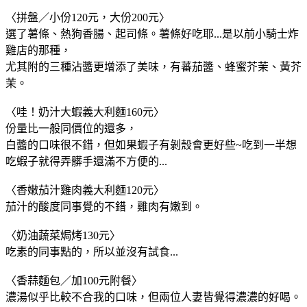
〈拼盤／小份120元，大份200元〉
選了薯條、熱狗香腸、起司條。薯條好吃耶...是以前小騎士炸
雞店的那種，
尤其附的三種沾醬更增添了美味，有蕃茄醬、蜂蜜芥茉、黃芥
茉。
〈哇！奶汁大蝦義大利麵160元〉
份量比一般同價位的還多，
白醬的口味很不錯，但如果蝦子有剝殼會更好些~吃到一半想
吃蝦子就得弄髒手還滿不方便的...
〈香嫩茄汁雞肉義大利麵120元〉
茄汁的酸度同事覺的不錯，雞肉有嫩到。
〈奶油蔬菜焗烤130元〉
吃素的同事點的，所以並沒有試食...
〈香蒜麵包／加100元附餐〉
濃湯似乎比較不合我的口味，但兩位人妻皆覺得濃濃的好喝。