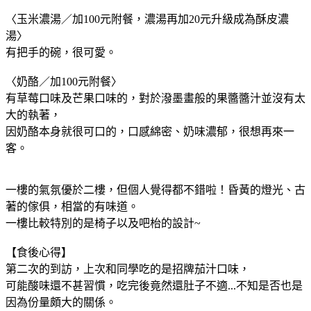
〈玉米濃湯／加100元附餐，濃湯再加20元升級成為酥皮濃
湯〉
有把手的碗，很可愛。
〈奶酪／加100元附餐〉
有草莓口味及芒果口味的，對於潑墨畫般的果醬醬汁並沒有太
大的執著，
因奶酪本身就很可口的，口感綿密、奶味濃郁，很想再來一
客。
一樓的氣氛優於二樓，但個人覺得都不錯啦！昏黃的燈光、古
著的傢俱，相當的有味道。
一樓比較特別的是椅子以及吧枱的設計~
【食後心得】
第二次的到訪，上次和同學吃的是招牌茄汁口味，
可能酸味還不甚習慣，吃完後竟然還肚子不適...不知是否也是
因為份量頗大的關係。