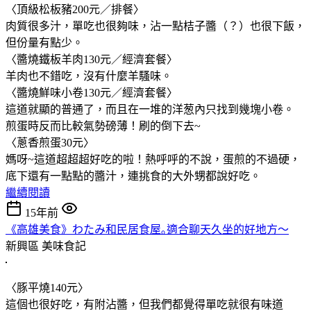
〈頂級松板豬200元／排餐〉
肉質很多汁，單吃也很夠味，沾一點桔子醬（？）也很下飯，
但份量有點少。
〈醬燒鐵板羊肉130元／經濟套餐〉
羊肉也不錯吃，沒有什麼羊騷味。
〈醬燒鮮味小卷130元／經濟套餐〉
這道就顯的普通了，而且在一堆的洋葱內只找到幾塊小卷。
煎蛋時反而比較氣勢磅薄！刷的倒下去~
〈蔥香煎蛋30元〉
媽呀~這道超超超好吃的啦！熱呼呼的不說，蛋煎的不過硬，
底下還有一點點的醬汁，連挑食的大外甥都說好吃。
繼續閱讀
15年前
《高雄美食》わたみ和民居食屋｡適合聊天久坐的好地方～
新興區
美味食記
〈豚平燒140元〉
這個也很好吃，有附沾醬，但我們都覺得單吃就很有味道