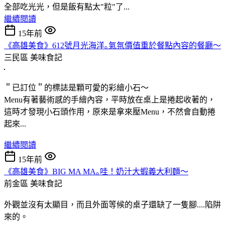
全部吃光光，但是飯有點太"粒"了...
繼續閱讀
15年前
《高雄美食》612號月光海洋｡氣氛價值重於餐點內容的餐廳～
三民區
美味食記
＂已訂位＂的標誌是顆可愛的彩繪小石～
Menu有著藝術感的手繪內容，平時放在桌上是捲起收著的，
這時才發現小石頭作用，原來是拿來壓Menu，不然會自動捲
起來...
繼續閱讀
15年前
《高雄美食》BIG MA MA｡哇！奶汁大蝦義大利麵～
前金區
美味食記
外觀並沒有太顯目，而且外面等候的桌子還缺了一隻腳....陷阱
來的。