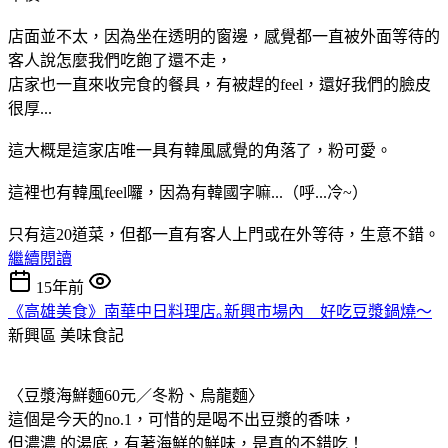
店面並不太，因為坐在透明的窗邊，感覺都一直被外面等待的
客人說怎麼我們吃飽了還不走，
店家也一直來收完食的餐具，有被趕的feel，還好我們的臉皮
很厚...
這大概是這家店唯一具有韓風感覺的角落了，粉可愛。
這裡也有韓風feel囉，因為有韓國字嘛...（呼...冷~）
只有這20道菜，但都一直有客人上門或在外等待，生意不錯。
繼續閱讀
15年前
《高雄美食》南華中日料理店｡新興市場內 好吃豆漿鍋燒～
新興區
美味食記
〈豆漿海鮮麵60元／冬粉、烏龍麵〉
這個是今天的no.1，可惜的是喝不出豆漿的香味，
但濃濃 的湯底，有著海鮮的鮮味，是真的不錯吃！