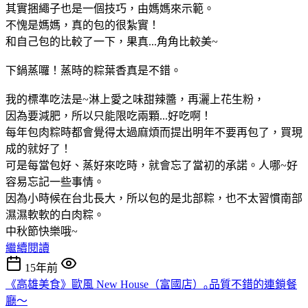
其實捆繩子也是一個技巧，由媽媽來示範。
不愧是媽媽，真的包的很紮實！
和自己包的比較了一下，果真...角角比較美~
下鍋蒸囉！蒸時的粽葉香真是不錯。
我的標準吃法是~淋上愛之味甜辣醬，再灑上花生粉，
因為要減肥，所以只能限吃兩顆...好吃啊！
每年包肉粽時都會覺得太過麻煩而提出明年不要再包了，買現
成的就好了！
可是每當包好、蒸好來吃時，就會忘了當初的承諾。人哪~好
容易忘記一些事情。
因為小時候在台北長大，所以包的是北部粽，也不太習慣南部
濕濕軟軟的白肉粽。
中秋節快樂哦~
繼續閱讀
15年前
《高雄美食》歐風 New House（富國店）｡品質不錯的連鎖餐
廳～