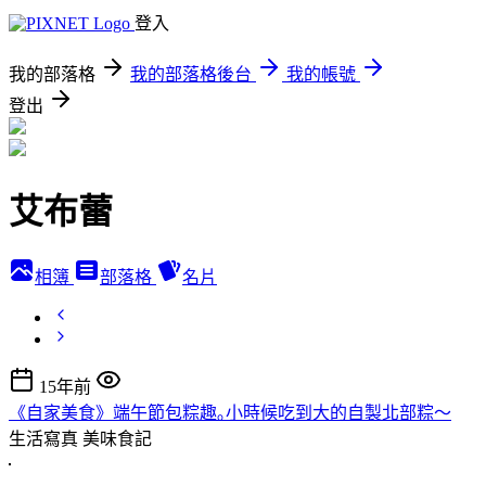
登入
我的部落格
我的部落格後台
我的帳號
登出
艾布蕾
相簿
部落格
名片
15年前
《自家美食》端午節包粽趣｡小時候吃到大的自製北部粽～
生活寫真
美味食記