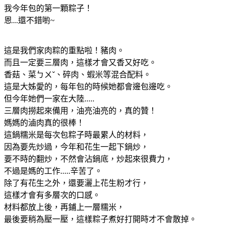
我今年包的第一顆粽子！
恩...還不錯喲~
這是我們家肉粽的重點啦！豬肉。
而且一定要三層肉，這樣才會又香又好吃。
香菇、菜ㄅㄨˇ、碎肉、蝦米等混合配料。
這是大姊愛的，每年包的時候她都會邊包邊吃。
但今年她們一家在大陸.....
三層肉撈起來備用，油亮油亮的，真的贊！
媽媽的滷肉真的很棒！
這鍋糯米是每次包粽子時最累人的材料，
因為要先炒過，今年和花生一起下鍋炒，
要不時的翻炒，不然會沾鍋底，炒起來很費力，
不過是媽的工作.....辛苦了。
除了有花生之外，還要灑上花生粉才行，
這樣才會有多層次的口感。
材料都放上後，再鋪上一層糯米，
最後要稍為壓一壓，這樣粽子煮好打開時才不會散掉。