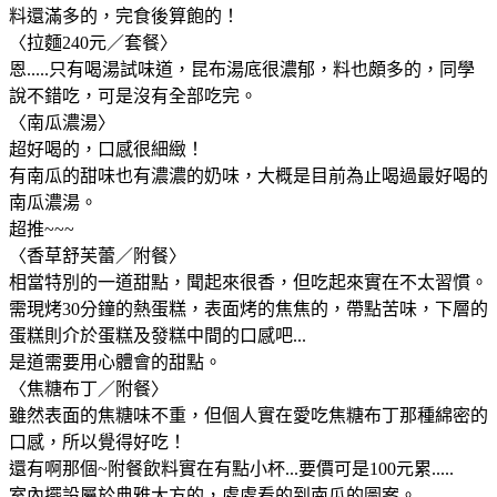
料還滿多的，完食後算飽的！
〈拉麵240元／套餐〉
恩.....只有喝湯試味道，昆布湯底很濃郁，料也頗多的，同學
說不錯吃，可是沒有全部吃完。
〈南瓜濃湯〉
超好喝的，口感很細緻！
有南瓜的甜味也有濃濃的奶味，大概是目前為止喝過最好喝的
南瓜濃湯。
超推~~~
〈香草舒芙蕾／附餐〉
相當特別的一道甜點，聞起來很香，但吃起來實在不太習慣。
需現烤30分鐘的熱蛋糕，表面烤的焦焦的，帶點苦味，下層的
蛋糕則介於蛋糕及發糕中間的口感吧...
是道需要用心體會的甜點。
〈焦糖布丁／附餐〉
雖然表面的焦糖味不重，但個人實在愛吃焦糖布丁那種綿密的
口感，所以覺得好吃！
還有啊那個~附餐飲料實在有點小杯...要價可是100元累.....
室內擺設屬於典雅大方的，處處看的到南瓜的圖案。