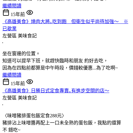
繼續閱讀
15年前
《高雄美食》燒肉大將｡吃到飽 但衛生似乎尚待加強～ ※
已歇業
左營區
美味食記
坐在窗邊的位置。
知道可以提早下班，就趕快臨時和朋友 約好去吃，
因為在四點前都算是中午時段，價錢較優惠...為了吃啊~
繼續閱讀
15年前
《高雄美食》日勝日式定食專賣｡有進步空間的店～
左營區
美味食記
〈味噌豬排蛋包飯定食288元〉
豬排沾上味噌醬再配上一口未全熟的蛋包飯，我點的還算
不 錯吃~