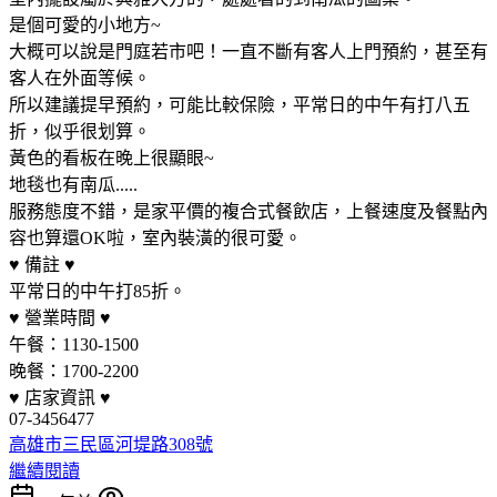
是個可愛的小地方~
大概可以說是門庭若市吧！一直不斷有客人上門預約，甚至有
客人在外面等候。
所以建議提早預約，可能比較保險，平常日的中午有打八五
折，似乎很划算。
黃色的看板在晚上很顯眼~
地毯也有南瓜.....
服務態度不錯，是家平價的複合式餐飲店，上餐速度及餐點內
容也算還OK啦，室內裝潢的很可愛。
♥ 備註 ♥
平常日的中午打85折。
♥ 營業時間 ♥
午餐：1130-1500
晚餐：1700-2200
♥ 店家資訊 ♥
07-3456477
高雄市三民區河堤路308號
繼續閱讀