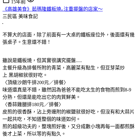
15年前
《高雄美食》茹瑪隆鐵板燒｡注重擺盤的店家～
三民區
美味食記
不算大的店面，除了前面有一大桌的鐵板座位外，後面還有幾
張桌子。生意還不錯！
雖說是鐵板燒，但其實很講究擺盤.....
主餐升級為排餐所附的青菜，高麗菜有點生，但豆芽菜炒
上 黑胡椒就很好吃。
〈頂級沙朗牛排200元／排餐〉
味道還真是不錯，雖然因為爸爸不能吃太生的食物而煎到8-9
分熟，但還是能吃出它的肉質鮮美。
〈香蒜雞腿排180元／排餐〉
皮煎的很香酥，沾上旁邊附的椒鹽就很好吃，但沒有和大蒜片
一起共吃，不知道整個的味道如何。
煎的超級功夫的，整塊煎好後，又分成數小塊再每一面都煎酥
後才上菜，所以等的有點久。