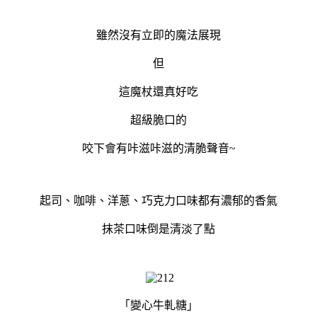
雖然沒有立即的魔法展現
但
這魔杖還真好吃
超級脆口的
咬下會有咔滋咔滋的清脆聲音~
起司、
咖啡
、
洋蔥
、
巧克力
口味都有濃郁的香氣
抹茶口味倒是清淡了點
「變心牛軋糖」