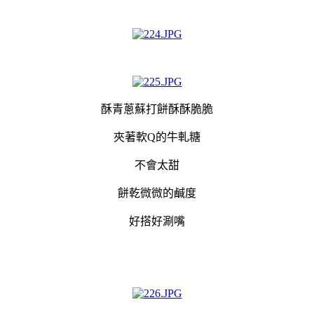
酥青蔥蘇打餅酥酥脆脆
夾著軟Q的牛軋糖
不會太甜
餅乾微微的鹹度
好搭好涮嘴