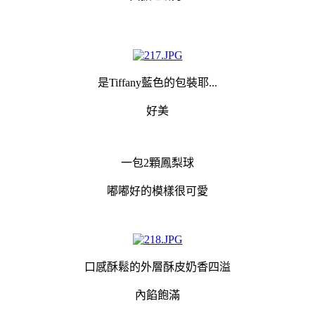
是Tiffany藍色的包裝耶...
好美
一包2顆鳳梨球
嘟嘟好的模樣很可愛
口感酥鬆的外層酥皮奶香四溢
內餡飽滿