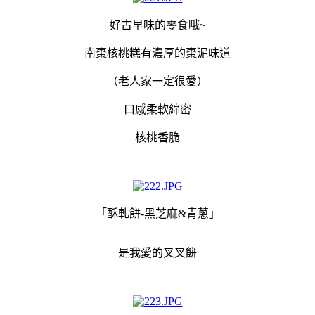
好古早味的零食哦~
南棗核桃糕有濃厚的棗泥味道
（老人家一定很愛）
口感柔軟綿密
核桃香脆
「酥軋餅-黑芝麻&青蔥」
是我愛的叉叉餅