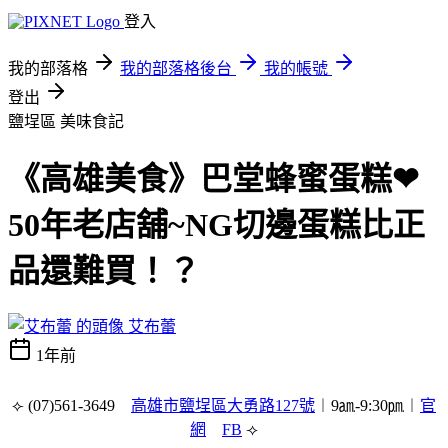
登入
我的部落格
我的部落格後台
我的帳號
登出
鹽埕區
美味食記
《高雄美食》巴堂蜂蜜蛋糕❤
50年老店舖~NG切邊蛋糕比正
品還難買！？
艾布蕾
1年前
⟣ (07)561-3649
高雄市鹽埕區大勇路127號
︱9㏂-9
:30
㏘︱
官
網
FB
⟢