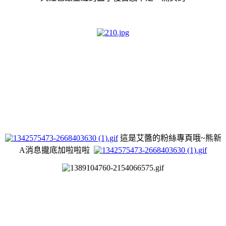
這是艾醬的粉絲專頁哦~熊
新
A消息攏底加啦
啦
啦