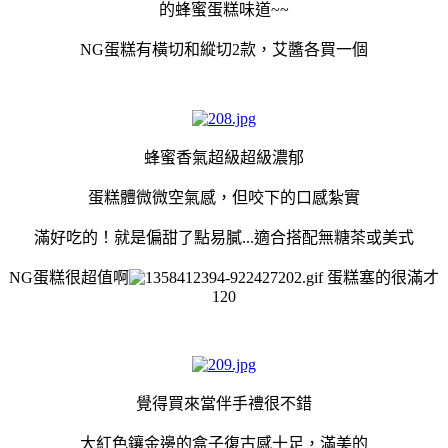
的蜂蜜蛋糕味道~~
NG蛋糕有橫切和縱切2款，艾醬各買一個
蜂蜜香氣超級超級濃郁
蛋糕體
微微空氣感，但咬下的
口感紮實
滿好吃的！就是偏甜了點
易膩
...
適合搭配無糖茶或美式
NG蛋糕很超值啊
蛋糕塞的很滿才
120
覺得買來當伴手禮很不錯
大紅色鑲金邊的盒子復古感十足，滿美的