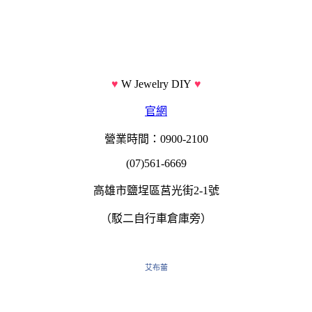
♥
W Jewelry DIY
♥
官網
營業時間：0900-2100
(07)561-6669
高雄市鹽埕區莒光街2-1號
（
駁二自行車倉庫旁
）
艾布蕾