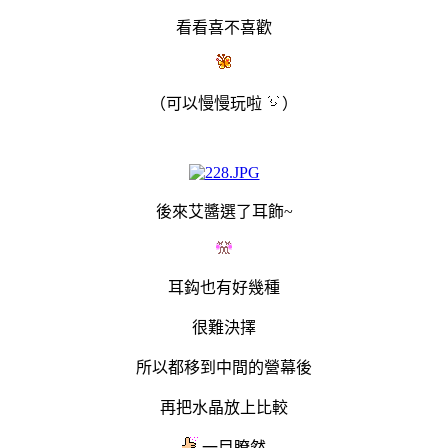
看看喜不喜歡
（可以慢慢玩啦
）
後來艾醬選了耳飾~
耳鈎也有好幾種
很難決擇
所以都移到中間的營幕後
再把水晶放上比較
一目瞭然