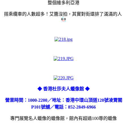
整個維多利亞港
搭乘纜車的人數超多！艾醬沒拍，其實對街還排了滿滿的人
◆ 香港杜莎夫人蠟像館 ◆
營業時間：1000-2200／地址：香港中環山頂道128號凌霄閣
P101號舖／電話：852-2849-6966
專門展覽名人蠟像的蠟像館，館內有超過100尊的蠟像