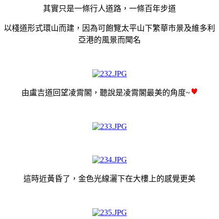
其實只是一條行人道路，一條百年步道
以棧道形式環山而建，因為可飽覽太平山下繁華市景及維多利
亞港的風景而聞名
由盧吉道回望凌霄閣，聽說是凌霄閣最美的角度~
這時近黃昏了，金色光線灑下在大樓上的感覺更美