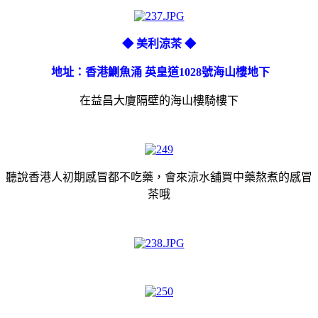
◆ 美利涼茶 ◆
地址：香港鰂魚涌 英皇道1028號海山樓地下
在益昌大廈隔壁的海山樓騎樓下
聽說香港人初期感冒都不吃藥，會來涼水舖買中藥熬煮的感冒
茶哦