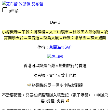
艾布蕾
8年前
Day 1
小港機場
→
午餐：
滿福樓
→
太平山纜車→杜莎夫人蠟像館
→凌
霄閣摩天台→盧吉道→益昌大廈
→
晚餐：潮樂園→福元湯圓
住宿：
萬麗海景酒店
香港可以說是台灣人短期旅行的首選
語言通，文字大致上也通
搭飛機只要一個多小時就到達
不需要簽證，只要在網路預辦入境登記（電子港簽），申辦只
要3分鐘~免費