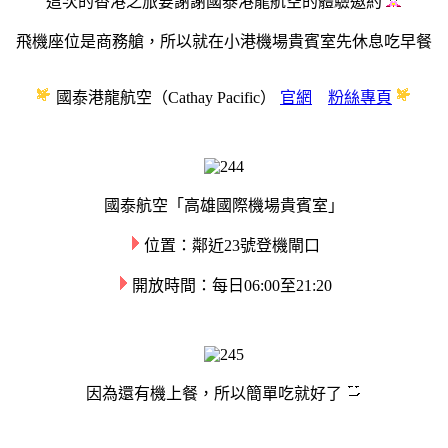
這次的香港之旅要謝謝國泰港龍航空的體驗邀約
飛機座位是商務艙，
所以
就在小港機場貴賓室先休息吃早餐
國泰港龍航空
（Cathay Pacific）
官網
粉絲專頁
國泰航空「高雄國際機場貴賓室
」
位置：鄰近23號登機閘口
開放時間：每日06:00至21:20
因為還有機上餐，所以簡單吃
就好了