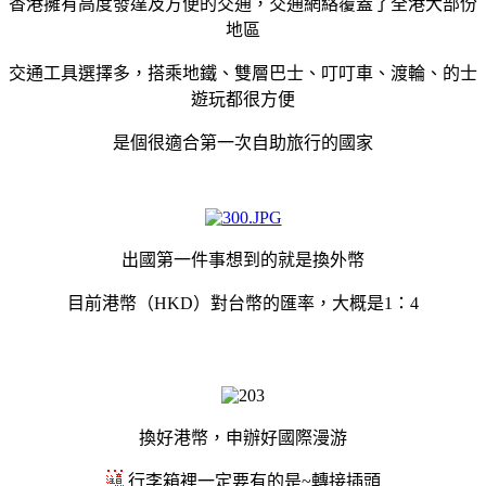
香港擁有高度發達及方便的交通，
交通網絡
覆蓋了全港大部份
地區
交通工具選擇多，搭乘地鐵、雙層巴士、叮叮車、渡輪、的士
遊玩都很方便
是個很適合第一次自助旅行的國家
出國第一件事想到的就是換外幣
目前港幣（
HKD
）對台
幣的
匯率，大概是
1：4
換好港幣，申辦好國際漫游
行李箱裡一定要有的是~轉接插頭