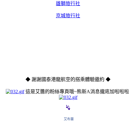
雄獅旅行社
京城旅行社
◆
謝謝國泰港龍航空的搭乘
體驗
邀約
◆
這是艾醬的粉絲專頁哦~熊
新A消息攏底加啦
啦
啦
艾布蕾