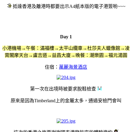
抵達香港及離港時都要出示A4紙本版的電子港簽喲~~~
Day 1
小港機場
→
午餐：
滿福樓
→
太平山纜車→杜莎夫人蠟像館
→凌
霄閣摩天台→盧吉道→益昌大廈
→
晚餐：潮樂園→福元湯圓
住宿：
萬麗海景酒店
第一次在出境時被要求脫鞋檢查
原來是因為Timberland上的金屬太多，通過安檢門會叫