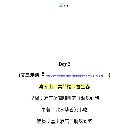
Day 2
（文章連結
）
http://lovecremebrulee.pixnet.net/blog/post/224295209
嘉頓山→美荷樓
→
雷
生
春
早餐：酒店萬麗咖啡室
自助吃到飽
午餐：深水埗香港小吃
晚餐：
嘉里
酒店自助吃到飽