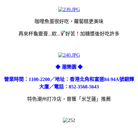
咖哩
魚蛋很好吃，蘿蔔糕更美味
再來杯龜靈膏...欸...
好苦！
加糖漿後好吃許多
◆ 潮樂園 ◆
營業時間：1100-2200／地址：香港北角和富道84-94A號銀輝
大廈／電話：852-3568-5643
特色潮州打冷店，曾獲「米芝蓮」推薦