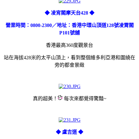
◆ 凌宵閣摩天台428 ◆
營業時間：0800-2300／地址：香港中環山頂道128號凌霄閣
P101號舖
香港最高360度觀景台
站在海拔428米的太平山頂上，看到整個維多利亞港和圍繞在
旁的都會景緻
真的超美！
每次來都覺得驚豔~
◆ 盧吉道 ◆