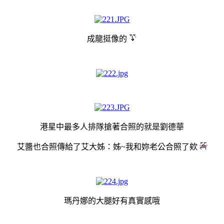
成龍挺像的
港星中最多人排隊搶著合照的就是劉德華
艾醬也合照傳給了艾大姊：姊~我和妳老公合照了欸
瑪丹娜的大腿好有真實感哦