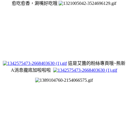
愈吃愈香，涮嘴好吃哦
這是艾醬的粉絲專頁哦~熊
新
A消息攏底加啦
啦
啦