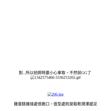
對...所以拍照時要小心拿取，不然就GG了
雞蛋糕連接處很脆口，造型處則是鬆軟潤澤感足