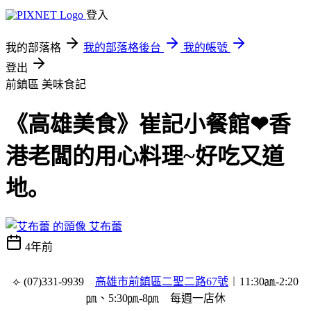
登入
我的部落格
我的部落格後台
我的帳號
登出
前鎮區
美味食記
《高雄美食》崔記小餐館❤香
港老闆的用心料理~好吃又道
地｡
艾布蕾
4年前
⟣ (07)331-9939
高雄市前鎮區二聖二路67號
︱11:30㏂-2:20
㏘、
5:30
㏘-
8㏘
每週一店休