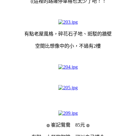
((這裡的路邊停車格也太少了吧！！
有點老屋風格，碎花石子地、斑駁的牆壁
空間比想像中的小，不過有2樓
崔記鴛鴦 85元
◍
◍