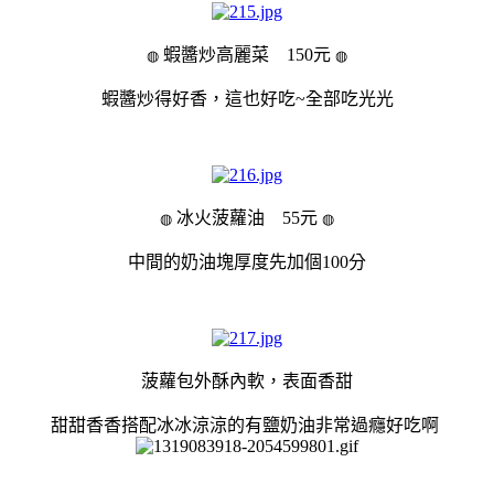
蝦醬炒高麗菜 150元
◍
◍
蝦醬炒得好香，這也好吃~全部吃光光
冰火菠蘿油 55元
◍
◍
中間的奶油塊厚度先加個100分
菠蘿包外酥內軟，表面香甜
甜甜香香搭配冰冰涼涼的有鹽奶油非常過癮好吃啊