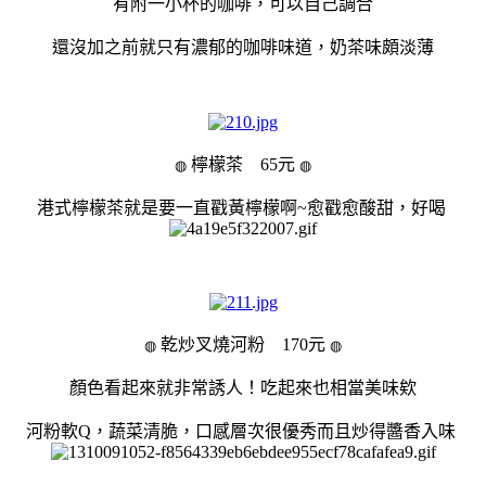
有附一小杯的咖啡，可以自己調合
還沒加之前就只有濃郁的咖啡味道，奶茶味頗淡薄
檸檬茶 65元
◍
◍
港式檸檬茶就是要一直戳黃檸檬啊~愈戳愈酸甜，好喝
乾炒叉燒河粉
170元
◍
◍
顏色看起來就非常誘人！吃起來也相當美味欸
河粉軟Q，蔬菜清脆，口感層次很優秀而且
炒得醬香入味