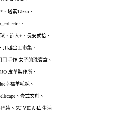
a*
、
塔素Täzzu
、
n_collector
、
球
、
飾人+
、
長安弎拾
、
、
川越金工市集
、
耳耳手作·女子的珠寶盒
、
DJO 皮革製作所
、
blue幸福羊毛氈
、
llscape
、
壹弍文創
、
多巴笛
、
SU VIDA 私 生活