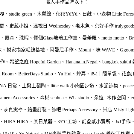
職人手作品牌
以下：
洋嘎
、
studio green
、
木質線
、
郁郁YùYù
、
日藏
、
小森物 Little Fores
間、
史葳小姐、
溫視日 Wednesday、
老木魚、
京好手作 trulygoo
、
露森
、
珠暇
、
倆個Glass玻璃工作室
、
曼荼羅
、
motto motto
、
Br
木
、
摸家摸家毛線基地
、
阿曼尼手作
、
Mount
、
味 WAVE
、
Ggooms
手作
、
希望之庭 Hopeful Garden
、
Hanana.in.Nepal
、
bangkok sakt
 Room
、
BetterDays Studio
、
Yu Hui
、
艸弄
、
tē-á｜簡單袋
、
花島
NA 日常
、
土撥土製陶
、
little walk 小肉園步道．水泥飾物
、
pea
amera Accessories
、
森椛 senhua
、
WU studio
、
朵拉 | 木作空間
、
e
、
ま真実や・繪畫訂製
、
飾吧 Perhaps Accessory
、
米店 Misty Ligh
、
HIRA HIRA
、
某日某器
、
35°C工坊
、
貳叁貳小賣所
、
JxJ手作
、
10x10
、
Su Natural
、
MH米粒手作雜貨
、
sep. beads 誰彼工作室