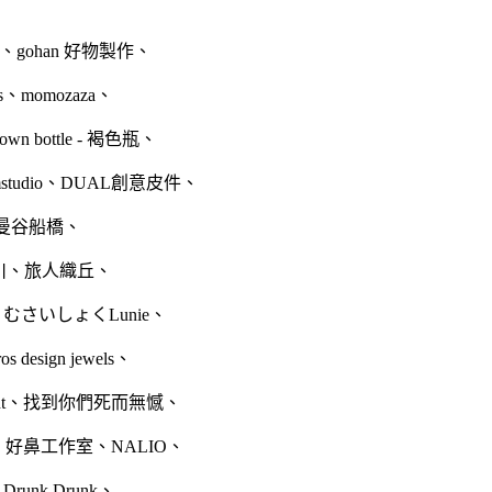
、
gohan 好物製作、
ds、
momozaza
、
own bottle - 褐色瓶
、
tudio
、
DUAL創意皮件
、
hi 曼谷船橋
、
川
、
旅人織丘
、
ce むさいしょく
Lunie
、
ros design jewels
、
t
、
找到你們死而無憾
、
、
好鼻工作室、NALIO
、
、
Drunk Drunk
、