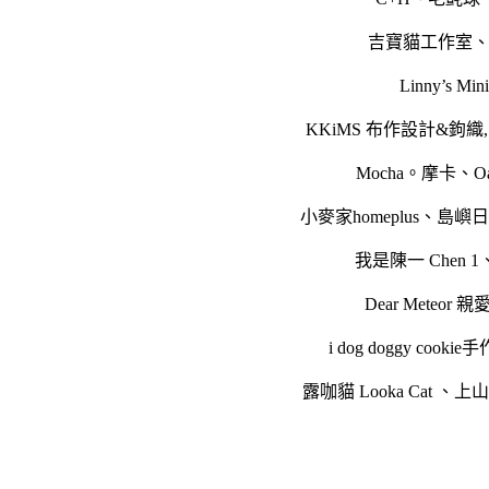
吉寶貓工作室
Linny’s Min
KKiMS 布作設計&鉤織,..
Mocha。摩卡
、
O
小麥家homeplus
、
島嶼日常 
我是陳一 Chen 1
Dear Meteor 
i dog doggy cook
露咖貓 Looka Cat
、
上山