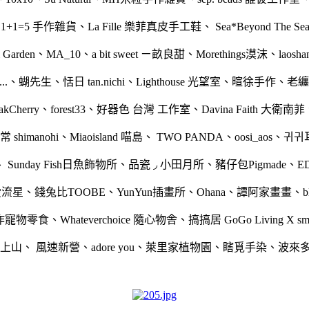
、
1+1=5 手作雜貨
、
La Fille 樂菲真皮手工鞋
、
Sea*Beyond The Se
i Garden
、
MA_10
、
a bit sweet ㄧ畝良甜
、
Morethings漠沫
、
laosha
.
、
蝴先生
、
恬日 tan.nichi
、
Lighthouse 光望室
、
暄徐手作
、
老纏
akCherry
、
forest33
、
好器色 台灣 工作室
、
Davina Faith 大衛南菲
shimanohi
、
Miaoisland 喵島
、
TWO PANDA
、
oosi_aos
、
귀귀
、
Sunday Fish日魚飾物所
、
品瓷 ◞ 小田月所
、
豬仔包Pigmade
、
E
親愛流星
、
錢兔比TOOBE
、
YunYun插畫所
、
Ohana
、
譚阿家畫畫
、
ie手作寵物零食
、
Whateverchoice 隨心物舎
、
搞搞居 GoGo Living X sme
上山
、
風速新營
、
adore you
、
萊里家植物園
、
瞎覓手染
、
波來