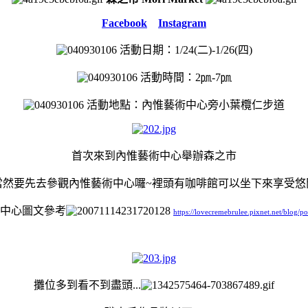
Facebook
Instagram
活動日期：1/24(二)-1/26(四)
活動時間：2
㏘
-7㏘
活動地點：內惟藝術中心旁小葉欖仁步道
首次來到
內惟藝術中心舉辦森之市
當然要先去參觀
內惟藝術中心囉~裡頭有咖啡館可以坐下來享受悠
中心圖文參考
https://lovecremebrulee.pixnet.net/blog/
攤位多到看不到盡頭...