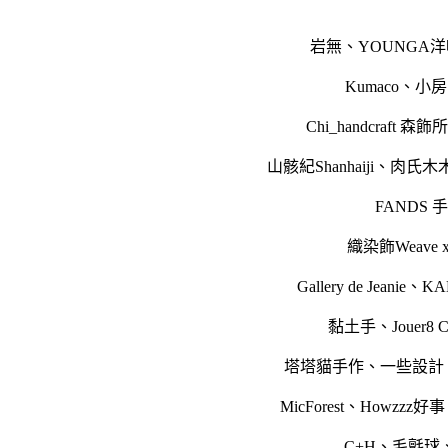
岩無
、
YOUNGA
Kumaco、
小房
Chi_handcraft 森飾所
山骸紀Shanhaiji
、
肉氏木
FANDS 
織染飾Weave x
Gallery de Jeanie
、
KA
黏土手
、
Jouer8 C
塔塔貓手作
、
一些設計
MicForest
、
Howzzz好事
C+H
、
毛氈球