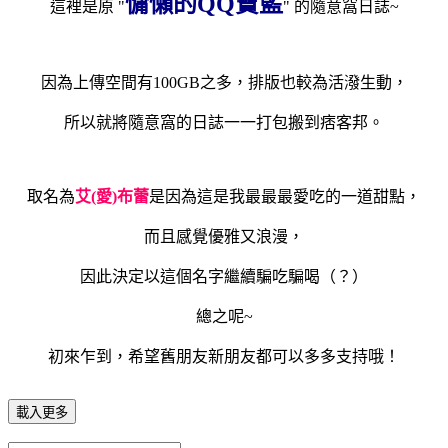
慵懶的QQ寶藍
這裡是原 "
" 的隨意窩日誌~
因為上傳空間有100GB之多，排版也較為活潑生動，
所以就將隨意窩的日誌一一打包搬到痞客邦。
取名為
艾(愛)
布
蕾
是因為這是我最最最愛吃的一道甜點，
而且感覺優雅又浪漫，
因此決定以這個名字繼續騙吃騙喝（？）
總之呢~
初來乍到，希望舊朋友新朋友都可以多多支持哦！
載入更多