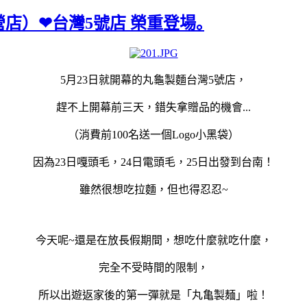
店）❤台灣5號店 榮重登場｡
5月23日就開幕的丸龜製麵台灣5號店，
趕不上開幕前三天，錯失拿贈品
的機會
...
（消費前
100名送一個Logo小黑袋
）
因為23日嘎頭毛，24日
電頭毛，25日出發到台南！
雖然很想吃拉麵，但也得忍忍~
今天呢~還是在放長假期間，想吃什麼就吃什麼，
完全不受時間的限制，
所以出遊返家後的第一彈就是「丸亀製麺」啦！