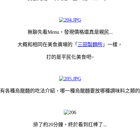
無聊先看Menu，發現
價格還真是親民...
大概
和相同在美食廣場的「
三田製麵所
」
一樣，
打的是平民化美食吧~
有各種烏龍麵的吃法介紹，哪一種烏龍麵要放哪種調味料之類的
排了約20分鐘，
終於看到扛棒
了
...