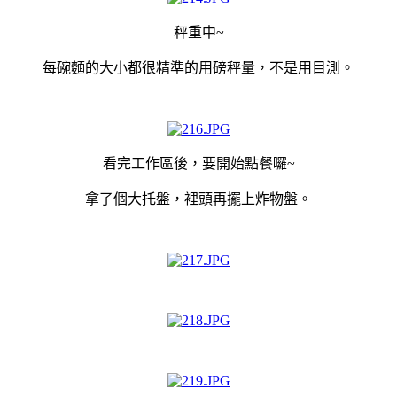
秤重中~
每碗麵的大小都很精準的用磅秤量，不是用目測。
看完工作區後，要
開始
點餐囉~
拿了個大托盤，裡頭再擺上炸物盤。