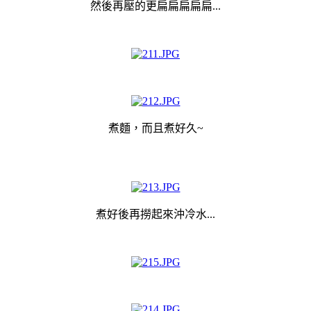
然後再壓的更扁扁扁
扁扁
...
煮麵，而且煮好久~
煮好後再撈起來沖冷水...