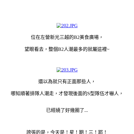
位在左營新光三越的B2美食廣場，
望眼看去，整個B2人潮最多的就屬這裡
~
還以為就只有正面那些人，
哪知順著
排隊
人潮走，才發現後面
的
S型隊伍才嚇人，
已經繞了好幾圈了...
誇張的是，今天是！星！期！三！耶！